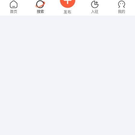
曾女士
3000-4000元
08-05
不限区域
全职
大专
首页
搜索
入驻
我的
发布
行政/后勤
张女士
面议
08-05
不限区域
全职
高中
招聘信息
求职简历
文员
俞女士
面议
08-05
不限区域
全职
本科
教师
王女士
3000-4000元
08-05
不限区域
全职