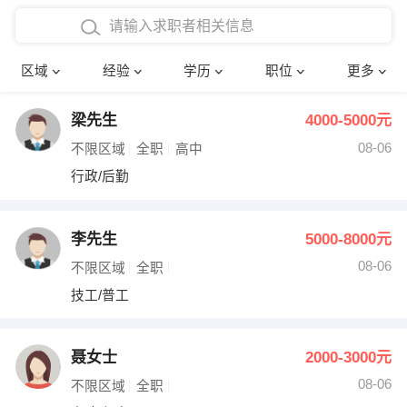
在校学生工作经验
本科
行政后勤
建筑装潢
确定
区域
经验
学历
职位
更多
三年以上工作经验
硕士
销售岗位
教师
梁先生
4000-5000元
四年以上工作经验
博士
文员
护士
08-06
不限区域
全职
高中
五年以上工作经验
财务会计
传单派发
行政/后勤
十年以上工作经验
超市零售
促销导购
李先生
5000-8000元
网络IT
保健按摩
08-06
不限区域
全职
技工/普工
快递员
前台接待
收银员
技术员/工程师
聂女士
2000-3000元
08-06
水电/机修
部门经理
不限区域
全职